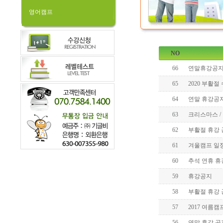
영어캠프
NO
66
연말휴강공
65
2020 부활
64
연말 휴강공
63
크리스마스 /
62
부활절 휴강 공지
61
겨울캠프 일
60
추석 연휴 휴
59
휴강공지
58
부활절 휴강
57
2017 여름캠
56
연말 휴강 