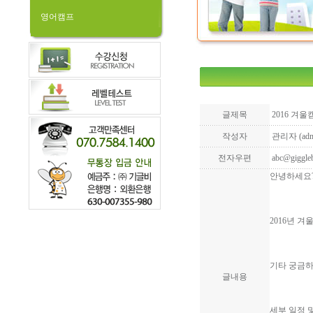
영어캠프
글제목
2016 겨울
작성자
관리자 (adm
전자우편
abc@giggleb
안녕하세요?
2016년 겨
기타 궁금하신 
글내용
세부 일정 